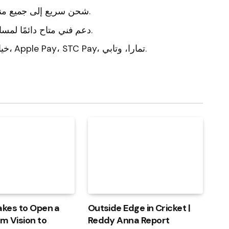
شحن سريع إلى جميع مناطق السعودية خلال يوم إلى يومين فقط.
دعم فني متاح دائمًا لمساعدتك في اختيار الجهاز أو النكهة المناسبة.
خيارات دفع آمنة ومتنوعة تشمل: مدى، فيزا، Apple Pay، STC Pay، تمارا، وتابي.
akes to Open a
Outside Edge in Cricket |
om Vision to
Reddy Anna Report